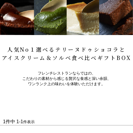
人気No１選べるテリーヌドゥショコラと
アイスクリーム＆ソルベ食べ比べギフトBOX
フレンチレストランならではの、
こだわりの素材から感じる贅沢な食感と深い余韻、
ワンランク上の味わいを体験いただけます。
1
件中
1
-
1
件表示