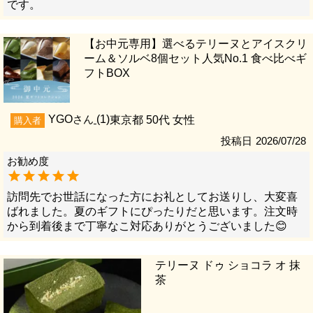
です。
【お中元専用】選べるテリーヌとアイスクリ
ーム＆ソルベ8個セット人気No.1 食べ比べギ
フトBOX
YGO
1
東京都
50代
女性
購入者
投稿日
2026/07/28
訪問先でお世話になった方にお礼としてお送りし、大変喜
ばれました。夏のギフトにぴったりだと思います。注文時
から到着後まで丁寧なこ対応ありがとうございました😊
テリーヌ ドゥ ショコラ オ 抹
茶