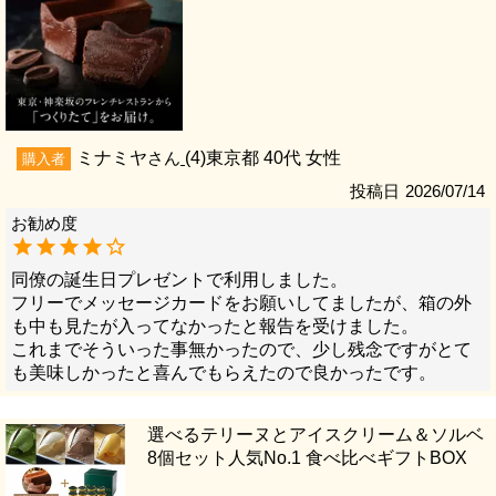
ミナミヤ
4
東京都
40代
女性
購入者
投稿日
2026/07/14
同僚の誕生日プレゼントで利用しました。

フリーでメッセージカードをお願いしてましたが、箱の外
も中も見たが入ってなかったと報告を受けました。

これまでそういった事無かったので、少し残念ですがとて
も美味しかったと喜んでもらえたので良かったです。
選べるテリーヌとアイスクリーム＆ソルベ
8個セット人気No.1 食べ比べギフトBOX