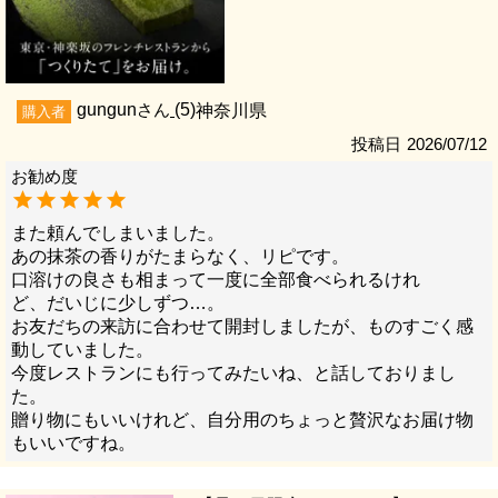
gungun
5
神奈川県
購入者
投稿日
2026/07/12
また頼んでしまいました。

あの抹茶の香りがたまらなく、リピです。

口溶けの良さも相まって一度に全部食べられるけれ

ど、だいじに少しずつ…。

お友だちの来訪に合わせて開封しましたが、ものすごく感
動していました。

今度レストランにも行ってみたいね、と話しておりまし
た。

贈り物にもいいけれど、自分用のちょっと贅沢なお届け物
もいいですね。