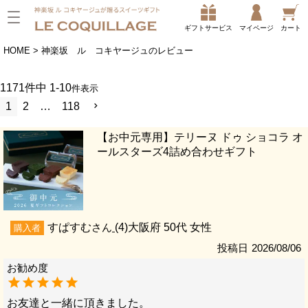
ギフトサービス
マイページ
カート
HOME
神楽坂 ル コキヤージュのレビュー
1171
件中
1
-
10
件表示
1
2
…
118
【お中元専用】テリーヌ ドゥ ショコラ オ
ールスターズ4詰め合わせギフト
すぱすむ
4
大阪府
50代
女性
購入者
投稿日
2026/08/06
お友達と一緒に頂きました。
