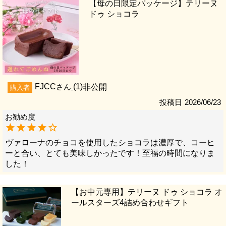
【母の日限定パッケージ】テリーヌ
ドゥ ショコラ
FJCC
1
非公開
購入者
投稿日
2026/06/23
ヴァローナのチョコを使用したショコラは濃厚で、コーヒ
ーと合い、とても美味しかったです！至福の時間になりま
した！
【お中元専用】テリーヌ ドゥ ショコラ オ
ールスターズ4詰め合わせギフト