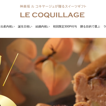
出産内祝い
誕生日祝い
結婚内祝い
初回限定300P付与
贈る目的で選ぶ