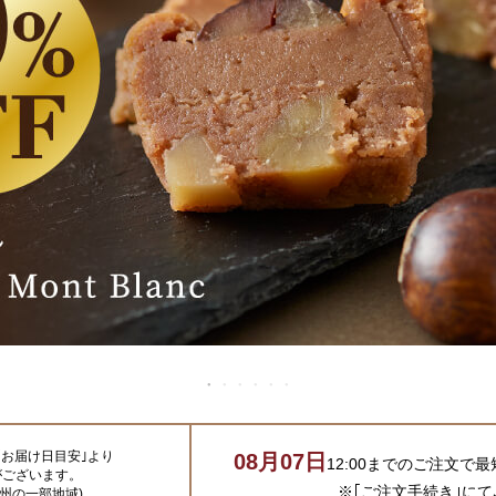
｢お届け日目安｣より
08
月
07
日
12:00までのご注文で
最
がございます。
※｢ご注文手続き｣にて
本州の一部地域)