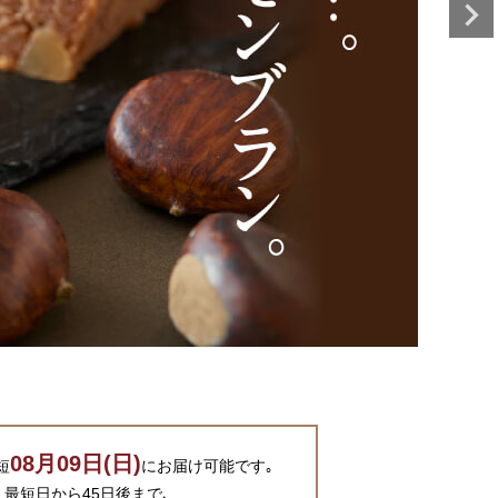
08
月
09
日
(
日
)
短
にお届け可能です｡
､最短日から45日後まで､