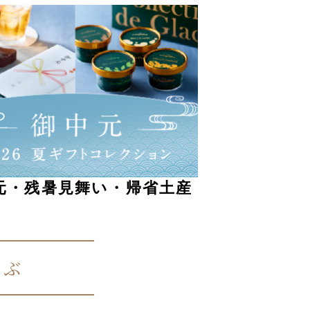
元・残暑見舞い・帰省土産
選ぶ