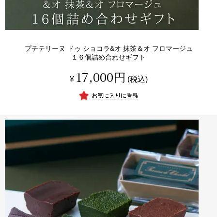
プチテリーヌ ドゥ ショコラ&オ 抹茶＆オ フロマージュ
１６個詰め合わせギフト
17,000
¥
税込