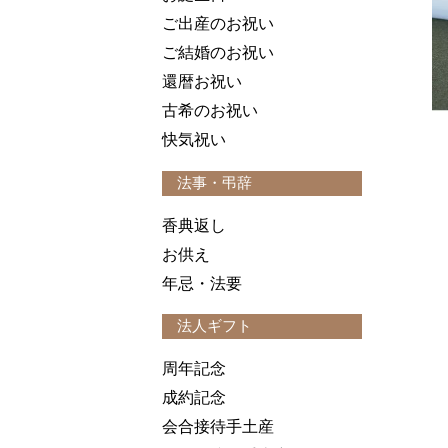
ご出産のお祝い
ご結婚のお祝い
還暦お祝い
古希のお祝い
快気祝い
法事・弔辞
香典返し
お供え
年忌・法要
法人ギフト
周年記念
成約記念
会合接待手土産