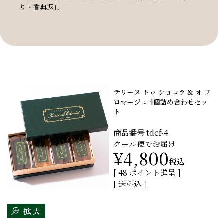
り・香典返し
テリーヌ ドゥ ショコラ & オ フ
ロマージュ 4個詰め合わせセッ
ト
商品番号
tdcf-4
クール便でお届け
¥
4,800
税込
[
48
ポイント進呈 ]
送料込