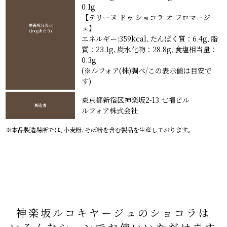
0.1g
【テリーヌ ドゥ ショコラ オ フロマージ
栄養成分表示
ュ】
(100gあたり)
エネルギー:359kcal､たんぱく質：6.4g､脂
質：23.1g､炭水化物：28.8g､食塩相当量：
0.3g
(※ルフォア(株)調べ/この表示値は目安で
す)
東京都新宿区神楽坂2-13 七福ビル
製造者
ルフォア株式会社
※本品製造場所では､小麦粉､そば粉を含む製品を生産しております。
神楽坂ルコキヤージュのショコラは