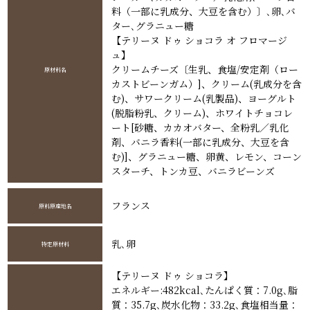
料（一部に乳成分、大豆を含む）〕､卵､バ
ター､グラニュー糖
【テリーヌ ドゥ ショコラ オ フロマージ
ュ】
クリームチーズ〔生乳、食塩/安定剤（ロー
原材料名
カストビーンガム）]、クリーム(乳成分を含
む)、サワークリーム(乳製品)、ヨーグルト
(脱脂粉乳、クリーム)、ホワイトチョコレ
ート[砂糖、カカオバター、全粉乳／乳化
剤、バニラ香料(一部に乳成分、大豆を含
む)]、グラニュー糖、卵黄、レモン、コーン
スターチ、トンカ豆、バニラビーンズ
フランス
原料原産地名
乳､卵
特定原材料
【テリーヌ ドゥ ショコラ】
エネルギー:482kcal､たんぱく質：7.0g､脂
質：35.7g､炭水化物：33.2g､食塩相当量：