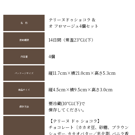
テリーヌドゥショコラ &
名 称
オ フロマージュ4個セット
14日間（常温23℃以下）
賞味期限
4個
内容量
縦11.7cm×横21.0cm×高さ5.3cm
パッケージサイズ
縦4.5cm×横9.5cm×高さ3.0cm
商品サイズ
要冷蔵(10℃以下)で
保存方法
保存してください。
【テリーヌ ドゥ ショコラ】
チョコレート〔カカオ豆、砂糖、ブラウン
シュガー､カカオバター／乳化剤､バニラ香