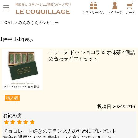
ギフトサービス
マイページ
カート
HOME
みんみさんのレビュー
1
件中
1
-
1
件表示
テリーヌ ドゥ ショコラ & オ抹茶 4個詰
め合わせギフトセット
購入者
投稿日
2024/02/16
チョコレート好きのフランス人のためにプレゼント

抹茶も濃厚でとても美味しいと喜んでおりました
