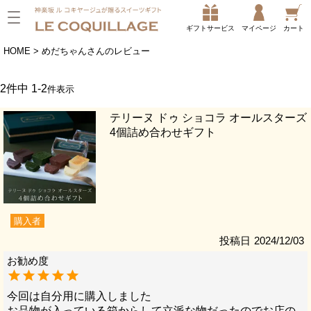
ギフトサービス
マイページ
カート
HOME
めだちゃんさんのレビュー
2
件中
1
-
2
件表示
テリーヌ ドゥ ショコラ オールスターズ
4個詰め合わせギフト
購入者
投稿日
2024/12/03
今回は自分用に購入しました

お品物が入っている箱からして立派な物だったのでお店の