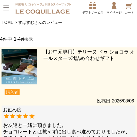
ギフトサービス
マイページ
カート
HOME
すぱすむさんのレビュー
4
件中
1
-
4
件表示
【お中元専用】テリーヌ ドゥ ショコラ オ
ールスターズ4詰め合わせギフト
購入者
投稿日
2026/08/06
お友達と一緒に頂きました。

チョコレートとは教えずに出し食べ進めておりましたが、