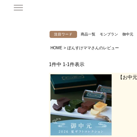
商品一覧
モンブラン
御中元
注目ワード
HOME
ぽんすけママさんのレビュー
1
件中
1
-
1
件表示
【お中元