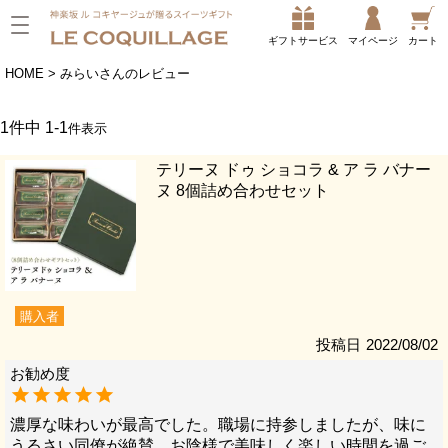
ギフトサービス
マイページ
カート
HOME
みらいさんのレビュー
1
件中
1
-
1
件表示
テリーヌ ドゥ ショコラ & ア ラ バナー
ヌ 8個詰め合わせセット
購入者
投稿日
2022/08/02
濃厚な味わいが最高でした。職場に持参しましたが、味に
うるさい同僚が絶賛。お陰様で美味しく楽しい時間を過ご