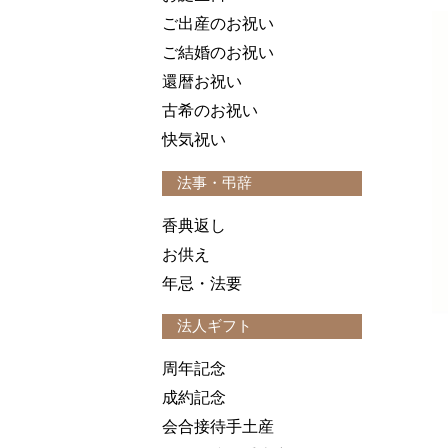
ご出産のお祝い
ご結婚のお祝い
還暦お祝い
古希のお祝い
快気祝い
法事・弔辞
香典返し
お供え
年忌・法要
法人ギフト
周年記念
成約記念
会合接待手土産