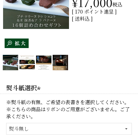
¥
17,000
税込
[
170
ポイント進呈 ]
送料込
熨斗紙選択
(必
※熨斗紙の有無、ご希望の表書きを選択してください。
須)
※こちらの商品はリボンのご用意がございません。ご了
承ください。