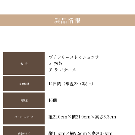
製品情報
プチテリーヌドゥショコラ
オ 抹茶
名 称
ア ラ バナーヌ
14日間（常温23℃以下）
賞味期限
16個
内容量
縦21.0cm×横21.0cm×高さ5.3cm
パッケージサイズ
縦4.5cm×横9.5cm×高さ3.0cm
商品サイズ