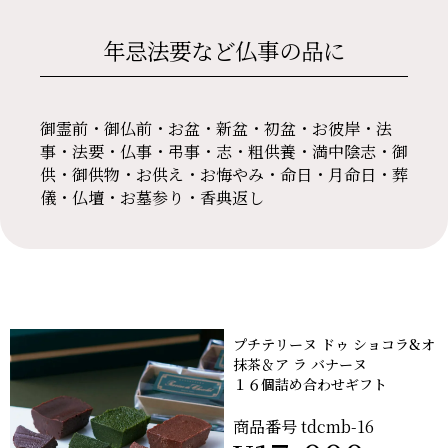
年忌法要など仏事の品に
御霊前・御仏前・お盆・新盆・初盆・お彼岸・法
事・法要・仏事・弔事・志・粗供養・満中陰志・御
供・御供物・お供え・お悔やみ・命日・月命日・葬
儀・仏壇・お墓参り・香典返し
プチテリーヌ ドゥ ショコラ&オ
抹茶＆ア ラ バナーヌ
１６個詰め合わせギフト
商品番号
tdcmb-16