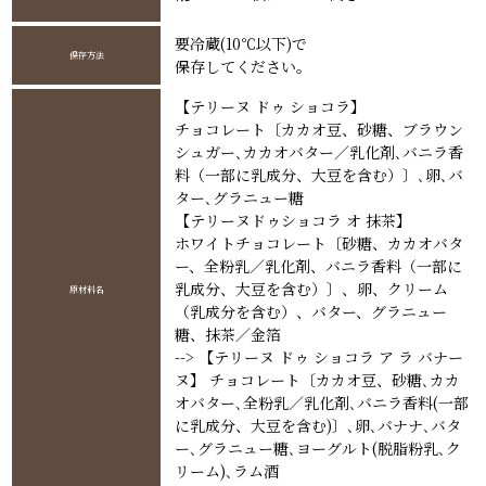
要冷蔵(10℃以下)で
保存方法
保存してください。
【テリーヌ ドゥ ショコラ】
チョコレート〔カカオ豆、砂糖、ブラウン
シュガー､カカオバター／乳化剤､バニラ香
料（一部に乳成分、大豆を含む）〕､卵､バ
ター､グラニュー糖
【テリーヌドゥショコラ オ 抹茶】
ホワイトチョコレート〔砂糖、カカオバタ
ー、全粉乳／乳化剤、バニラ香料（一部に
乳成分、大豆を含む）〕、卵、クリーム
原材料名
（乳成分を含む）、バター、グラニュー
糖、抹茶／金箔
-->
【テリーヌ ドゥ ショコラ ア ラ バナー
ヌ】 チョコレート〔カカオ豆、砂糖､カカ
オバター､全粉乳／乳化剤､バニラ香料(一部
に乳成分、大豆を含む)〕､卵､バナナ､バタ
ー､グラニュー糖､ヨーグルト(脱脂粉乳､ク
リーム)､ラム酒