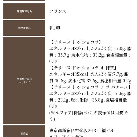
フランス
原料原産地名
乳､卵
特定原材料
【テリーヌ ドゥ ショコラ】
エネルギー:482kcal､たんぱく質：7.0g､脂
質：35.7g､炭水化物：33.2g､食塩相当量：
0.1g
【テリーヌ ドゥ ショコラ オ 抹茶】
エネルギー:435kcal､たんぱく質:7.7g､脂
栄養成分表示
質:30.5g､炭水化物:32.5g､食塩相当量:0.2g
(100gあたり)
【テリーヌ ドゥ ショコラ ア ラ バナーヌ】
エネルギー:382kcal､たんぱく質：6.6g､脂
質：23.1g､炭水化物：36.8g､食塩相当量：
0.1g
(※ルフォア(株)調べ/この表示値は目安で
す)
東京都新宿区神楽坂2-13 七福ビル
製造者
ルフォア株式会社