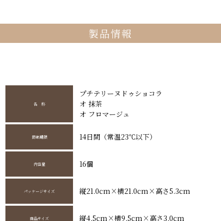
製品情報
プチテリーヌドゥショコラ
オ 抹茶
名 称
オ フロマージュ
14日間（常温23℃以下）
賞味期限
16個
内容量
縦21.0cm×横21.0cm×高さ5.3cm
パッケージサイズ
縦4.5cm×横9.5cm×高さ3.0cm
商品サイズ