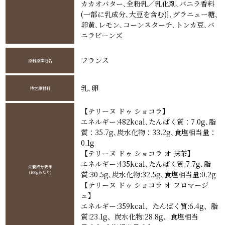
カカオバター､全粉乳／乳化剤､バニラ香料
(一部に乳成分､大豆を含む)]､グラニュー糖､
卵黄､レモン､コーンスターチ､トンカ豆､バ
ニラビーンズ
フランス
原料原産地名
乳､卵
特定原材料
【テリーヌ ドゥ ショコラ】
エネルギー:482kcal､たんぱく質：7.0g､脂
質：35.7g､炭水化物：33.2g､食塩相当量：
0.1g
【テリーヌ ドゥ ショコラ オ 抹茶】
エネルギー:435kcal､たんぱく質:7.7g､脂
栄養成分表示
(100gあたり)
質:30.5g､炭水化物:32.5g､食塩相当量:0.2g
【テリーヌ ドゥ ショコラ オ フロマージ
ュ】
エネルギー:359kcal、たんぱく質:6.4g、脂
質:23.1g、炭水化物:28.8g、食塩相当