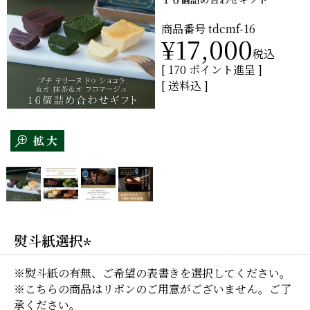
商品番号
tdcmf-16
¥
17,000
税込
[
170
ポイント進呈 ]
送料込
熨斗紙選択
(必
※熨斗紙の有無、ご希望の表書きを選択してください。
須)
※こちらの商品はリボンのご用意がございません。ご了
承ください。