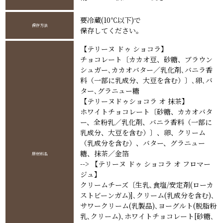
要冷蔵(10℃以下)で
保存方法
保存してください。
【テリーヌ ドゥ ショコラ】
チョコレート〔カカオ豆、砂糖、ブラウン
シュガー､カカオバター／乳化剤､バニラ香
料（一部に乳成分、大豆を含む）〕､卵､バ
ター､グラニュー糖
【テリーヌドゥショコラ オ 抹茶】
ホワイトチョコレート〔砂糖、カカオバタ
ー、全粉乳／乳化剤、バニラ香料（一部に
乳成分、大豆を含む）〕、卵、クリーム
（乳成分を含む）、バター、グラニュー
糖、抹茶／金箔
原材料名
--> 【テリーヌ ドゥ ショコラ オ フロマー
ジュ】
クリームチーズ〔生乳､食塩/安定剤(ローカ
ストビーンガム)]､クリーム(乳成分を含む)､
サワークリーム(乳製品)､ヨーグルト(脱脂粉
乳､クリーム)､ホワイトチョコレート[砂糖､